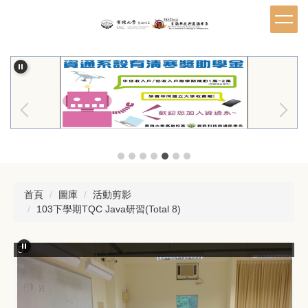
跳
到
主
要
內
容
區
首頁
圖庫
活動剪影
103下學期TQC Java研習(Total 8)
5
6