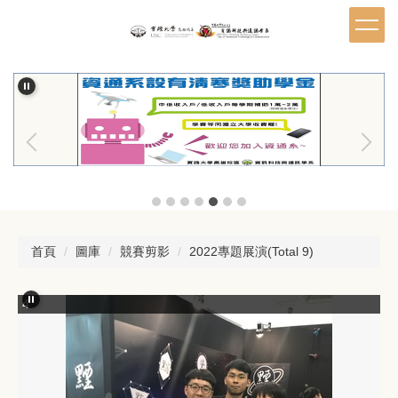
跳
到
主
要
內
容
區
首頁
圖庫
競賽剪影
2022專題展演(Total 9)
4
5