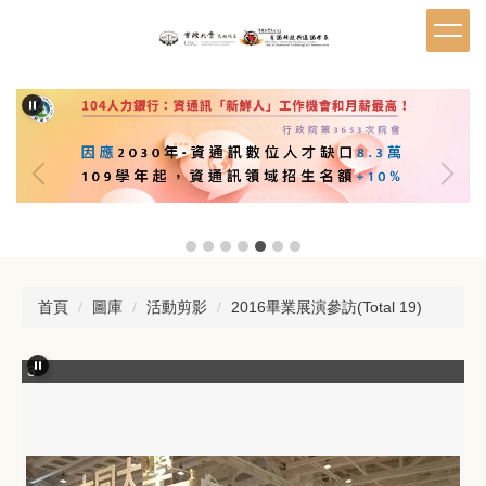
跳
到
主
要
內
容
區
首頁
圖庫
活動剪影
2016畢業展演參訪(Total 19)
3
4