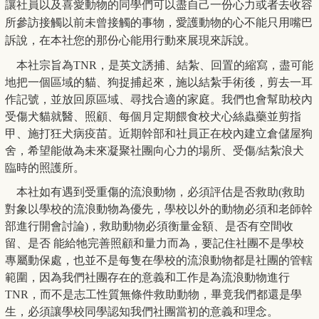
讓社員以及喜愛動物的同學們可以盡自己一份心力或者去收容
所參訪接觸以前未曾接觸的事物，愛護動物的心不能只用嘴巴
訴說，在本社您的那份心能用行動來展現來訴說。
本社宗旨為TNR，是英文誘捕、結紮、回置的縮寫，盡可能
地把一個區域的貓、狗捉捕起來，施以結紮手術後，剪去一耳
作記號，並放回原區域、尋找
合適的家庭。我們也會幫助校內
受傷犬貓就醫、照顧、每個月定期餵食校犬
心絲蟲藥並剪指
甲、施打狂犬病疫苗。近期幹部和社員正在校內建立倉儲屋狗
舍，希望能做為未來凝聚社團向心力的場所、受傷/結紮浪犬
臨時的照護所。
本社如有遇到受重傷的流浪動物，必須評估是否救助(救助
對象以學校的流浪動物為優先，學校以外的動物必須和老師幹
部進行開會討論)，救助動物必須衡量金額、是否有空間收
留、是否 能給牠完善照顧和量力而為，要記住社團不是學校
專屬動保處，也並不是每隻在學校的流浪動物都是社團的管轄
範圍，因為我們社團存在的意義和工作是為流浪動物進行
TNR，而不是志工性質無條件救助動物，畢竟我們都還是學
生，必須讓學校同學認知我們社團當初的意義和理念。